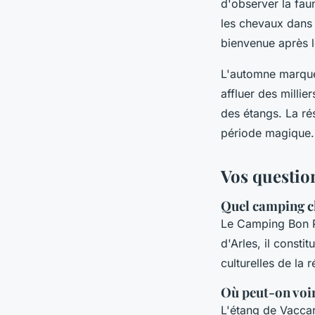
d'observer la fau
les chevaux dans 
bienvenue après l
L'automne marque
affluer des milli
des étangs. La rés
période magique.
Vos questio
Quel camping ch
Le Camping Bon P
d'Arles, il consti
culturelles de la r
Où peut-on voir
L'étang de Vacca