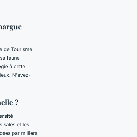
margue
ce de Tourisme
 sa faune
gié à cette
ieux. N'avez-
elle ?
ersité
 salés et les
ses par milliers,