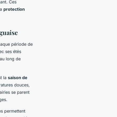
nant. Ces
la
protection
guaise
chaque période de
ec ses étés
 au long de
t la
saison de
ratures douces,
airies se parent
ges.
es permettent