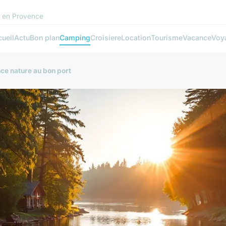
s en Provence
ueil
Actu
Bon plan
Camping
Croisiere
Location
Tourisme
Vacance
Voy
nce nature au bon port