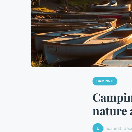
CAMPING
Camping
nature 
L
Louane
30 déc