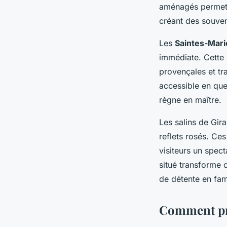
aménagés permett
créant des souven
Les
Saintes-Mari
immédiate. Cette 
provençales et tr
accessible en quel
règne en maître.
Les salins de Gir
reflets rosés. Ce
visiteurs un spec
situé transforme 
de détente en fami
Comment pro