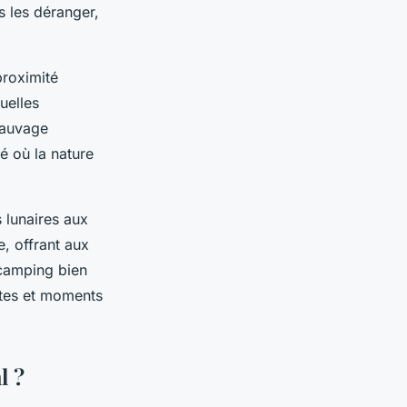
 les déranger,
proximité
uelles
sauvage
é où la nature
 lunaires aux
, offrant aux
 camping bien
rtes et moments
l ?