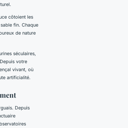
turel.
ce côtoient les
 sable fin. Chaque
oureux de nature
urines séculaires,
 Depuis votre
ençal vivant, où
 artificialité.
ement
rguais. Depuis
nctuaire
observatoires