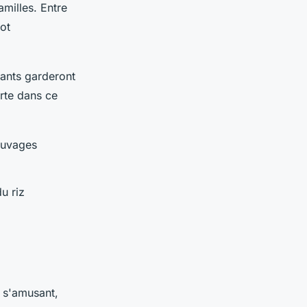
milles. Entre
ot
fants garderont
rte dans ce
auvages
u riz
n s'amusant,