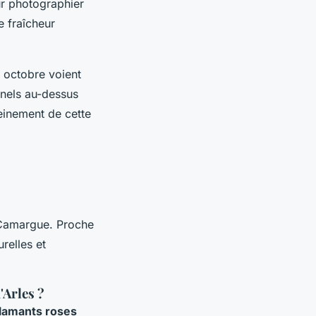
ur photographier
e fraîcheur
 octobre voient
nnels au-dessus
leinement de cette
 Camargue. Proche
urelles et
'Arles ?
flamants roses