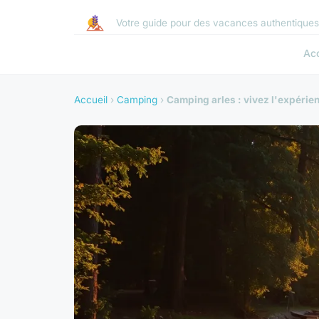
Votre guide pour des vacances authentique
Acc
Accueil
›
Camping
›
Camping arles : vivez l'expérie