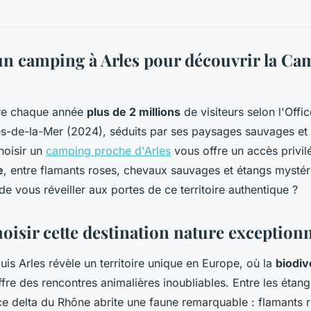
n camping à Arles pour découvrir la Ca
re chaque année
plus de 2 millions
de visiteurs selon l'Offi
s-de-la-Mer (2024), séduits par ses paysages sauvages et
hoisir un
camping proche d'Arles
vous offre un accès privilé
e
, entre flamants roses, chevaux sauvages et étangs mystér
e vous réveiller aux portes de ce territoire authentique ?
isir cette destination nature exceptionn
s Arles révèle un territoire unique en Europe, où la
biodiv
fre des rencontres animalières inoubliables. Entre les étangs
ce delta du Rhône abrite une faune remarquable : flamants ro