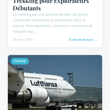
Trekking pour Explorateurs
Débutants
Le trekking est une activité de plein air prisée,
combinant randonnée et immersion dans la
nature. Historiquement, ce terme s'associe à de
longues exp...
28 avril 2025
8 min de lecture →
VOYAGE