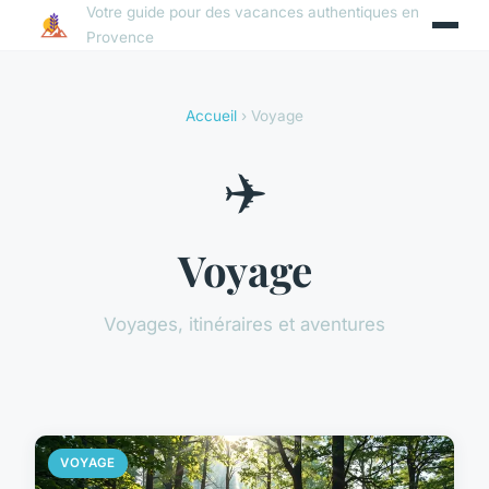
Votre guide pour des vacances authentiques en
Provence
Accueil
› Voyage
✈️
Voyage
Voyages, itinéraires et aventures
VOYAGE