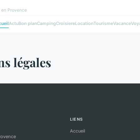
s en Provence
ueil
Actu
Bon plan
Camping
Croisiere
Location
Tourisme
Vacance
Voy
s légales
LIENS
Accueil
rovence