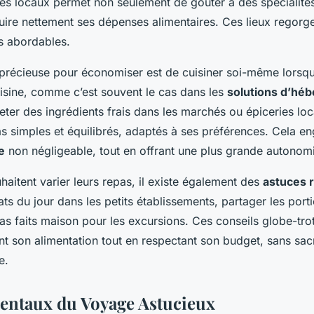
és locaux permet non seulement de goûter à des spécialités
uire nettement ses dépenses alimentaires. Ces lieux regorg
ès abordables.
précieuse pour économiser est de cuisiner soi-même lorsqu
isine, comme c’est souvent le cas dans les
solutions d’hé
eter des ingrédients frais dans les marchés ou épiceries lo
s simples et équilibrés, adaptés à ses préférences. Cela e
e
non négligeable, tout en offrant une plus grande autonom
haitent varier leurs repas, il existe également des
astuces 
ats du jour dans les petits établissements, partager les por
s faits maison pour les excursions. Ces conseils globe-tro
nt son alimentation tout en respectant son budget, sans sacrif
e.
entaux du Voyage Astucieux