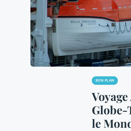
BON PLAN
Voyage 
Globe-T
le Mond