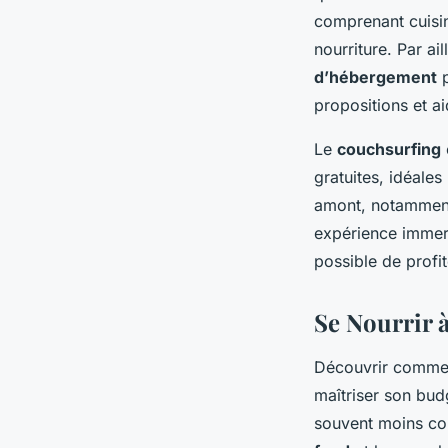
comprenant cuisin
nourriture. Par ail
d’hébergement
p
propositions et a
Le
couchsurfing
gratuites, idéales
amont, notamment 
expérience immers
possible de profi
Se Nourrir 
Découvrir comm
maîtriser son bud
souvent moins coû