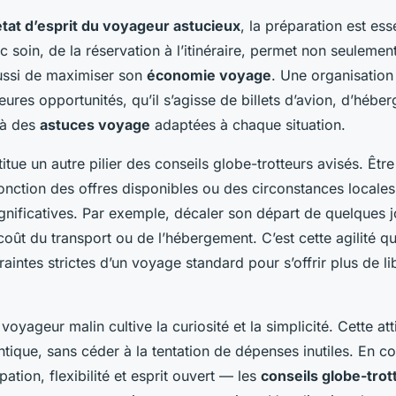
état d’esprit du voyageur astucieux
, la préparation est esse
soin, de la réservation à l’itinéraire, permet non seulement 
ussi de maximiser son
économie voyage
. Une organisation
lleures opportunités, qu’il s’agisse de billets d’avion, d’héb
e à des
astuces voyage
adaptées à chaque situation.
stitue un autre pilier des conseils globe-trotteurs avisés. Êtr
onction des offres disponibles ou des circonstances locales
nificatives. Par exemple, décaler son départ de quelques j
coût du transport ou de l’hébergement. C’est cette agilité q
aintes strictes d’un voyage standard pour s’offrir plus de li
 voyageur malin cultive la curiosité et la simplicité. Cette att
tique, sans céder à la tentation de dépenses inutiles. En c
ation, flexibilité et esprit ouvert — les
conseils globe-trot