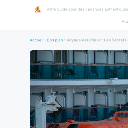
Votre guide pour des vacances authentique
Acc
Accueil
›
Bon plan
›
Voyage Astucieux : Les Secrets 