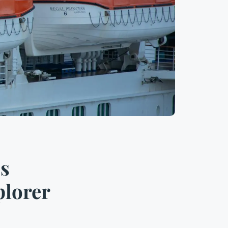
es
plorer