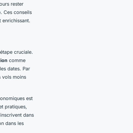
ours rester
e. Ces conseils
 enrichissant.
étape cruciale.
vion
comme
 les dates. Par
s vols moins
économiques est
et pratiques,
’inscrivent dans
on dans les