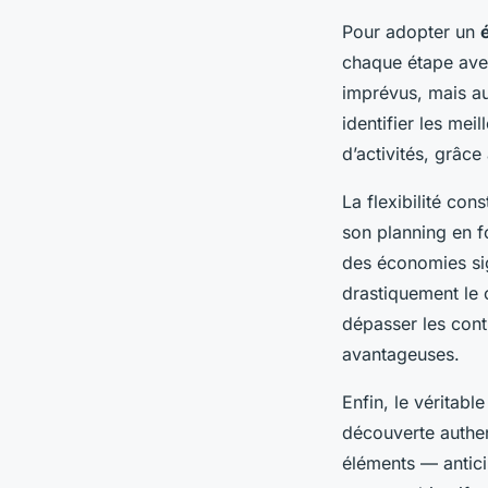
Pour adopter un
chaque étape avec 
imprévus, mais a
identifier les mei
d’activités, grâc
La flexibilité con
son planning en f
des économies sig
drastiquement le 
dépasser les contr
avantageuses.
Enfin, le véritable
découverte authen
éléments — anticip