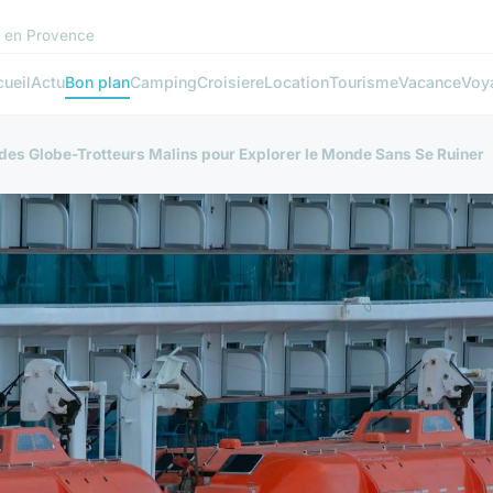
s en Provence
ueil
Actu
Bon plan
Camping
Croisiere
Location
Tourisme
Vacance
Voy
des Globe-Trotteurs Malins pour Explorer le Monde Sans Se Ruiner