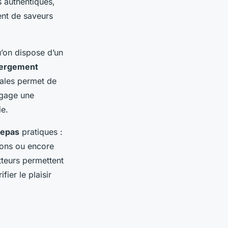
 authentiques,
ent de saveurs
’on dispose d’un
bergement
cales permet de
ngage une
ie.
repas
pratiques :
tions ou encore
tteurs permettent
ier le plaisir