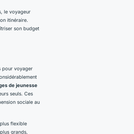
s, le voyageur
n itinéraire.
îtriser son budget
is pour voyager
 considérablement
ges de jeunesse
eurs seuls. Ces
mension sociale au
plus flexible
 plus grands,