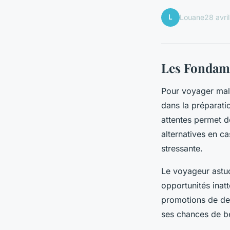
L
Louane
28 avri
Les Fondam
Pour voyager mal
dans la préparatio
attentes permet d
alternatives en c
stressante.
Le voyageur astuci
opportunités ina
promotions de der
ses chances de bé