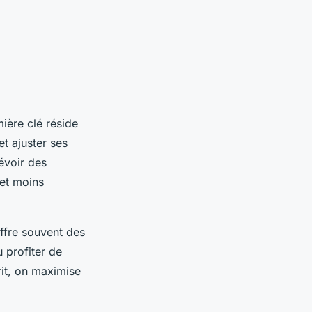
mière clé réside
et ajuster ses
évoir des
 et moins
offre souvent des
 profiter de
it, on maximise