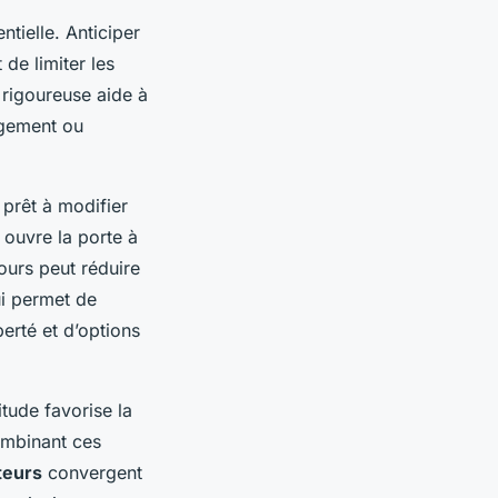
ntielle. Anticiper
de limiter les
 rigoureuse aide à
ergement ou
e prêt à modifier
 ouvre la porte à
ours peut réduire
ui permet de
berté et d’options
itude favorise la
ombinant ces
teurs
convergent