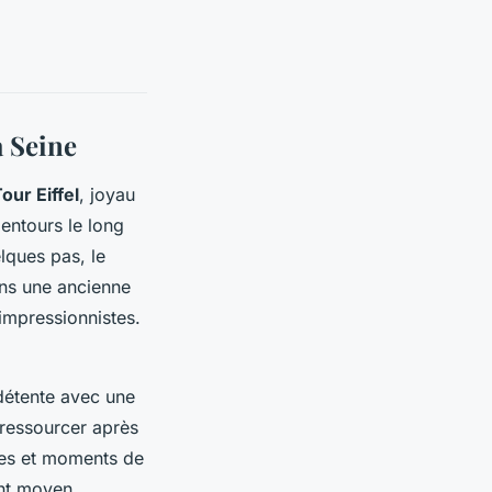
a Seine
our Eiffel
, joyau
entours le long
lques pas, le
ans une ancienne
impressionnistes.
étente avec une
e ressourcer après
lles et moments de
ent moyen