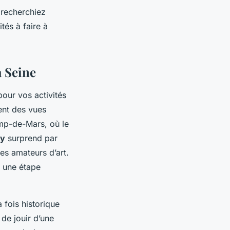
s recherchiez
tés à faire à
a Seine
pour vos activités
ent des vues
amp-de-Mars, où le
ay
surprend par
les amateurs d’art.
, une étape
 fois historique
de jouir d’une