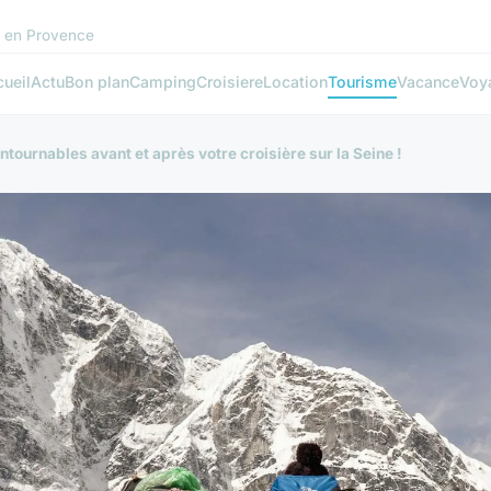
s en Provence
ueil
Actu
Bon plan
Camping
Croisiere
Location
Tourisme
Vacance
Voy
ntournables avant et après votre croisière sur la Seine !