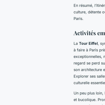
En résumé, l’itiné
culture, détente 
Paris.
Activités e
La
Tour Eiffel
, sy
à faire à Paris p
exceptionnelles, 
regard se perd sur
son architecture e
Explorer ses salle
culturelle essenti
Un peu plus loin,
et bucolique. Pro