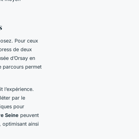
s
posez. Pour ceux
xpress de deux
usée d’Orsay en
Ce parcours permet
t l’expérience.
éter par le
piques pour
re Seine
peuvent
 optimisant ainsi