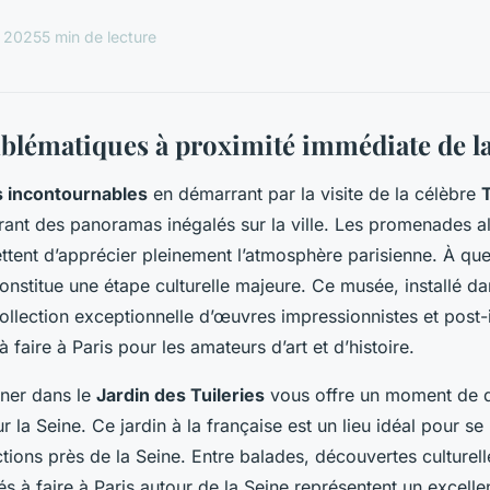
l 2025
5 min de lecture
mblématiques à proximité immédiate de l
s incontournables
en démarrant par la visite de la célèbre
T
ant des panoramas inégalés sur la ville. Les promenades al
ttent d’apprécier pleinement l’atmosphère parisienne. À que
onstitue une étape culturelle majeure. Ce musée, installé d
collection exceptionnelle d’œuvres impressionnistes et post-
à faire à Paris pour les amateurs d’art et d’histoire.
âner dans le
Jardin des Tuileries
vous offre un moment de d
 la Seine. Ce jardin à la française est un lieu idéal pour s
actions près de la Seine. Entre balades, découvertes culture
tés à faire à Paris autour de la Seine représentent un excell