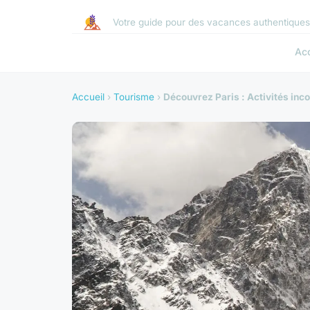
Votre guide pour des vacances authentique
Acc
Accueil
›
Tourisme
›
Découvrez Paris : Activités inco