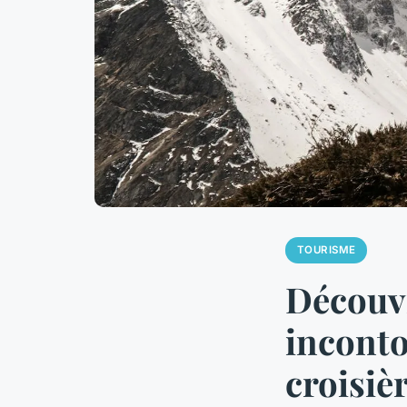
TOURISME
Découvr
inconto
croisièr