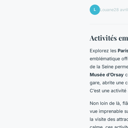
L
Louane
28 avri
Activités e
Explorez les
Pari
emblématique offr
de la Seine perme
Musée d’Orsay
c
gare, abrite une 
C’est une activité 
Non loin de là, fl
vue imprenable sur
la visite des attr
calme, ces activi