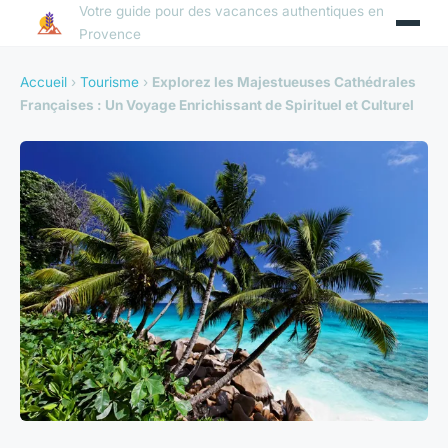
Votre guide pour des vacances authentiques en
Provence
Accueil
›
Tourisme
›
Explorez les Majestueuses Cathédrales
Françaises : Un Voyage Enrichissant de Spirituel et Culturel