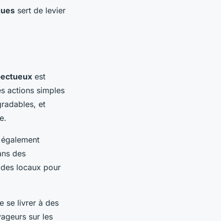
ques
sert de levier
pectueux
est
es actions simples
gradables, et
e.
t également
ans des
ides locaux pour
 se livrer à des
ageurs sur les