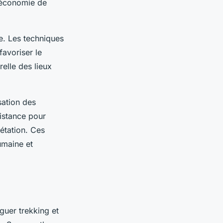
l’économie de
e. Les techniques
favoriser le
relle des lieux
isation des
istance pour
gétation. Ces
umaine et
guer trekking et