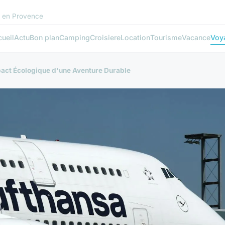
s en Provence
ueil
Actu
Bon plan
Camping
Croisiere
Location
Tourisme
Vacance
Voy
pact Écologique d'une Aventure Durable