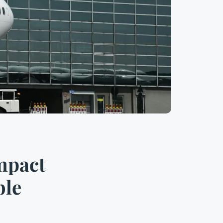
mpact
ble