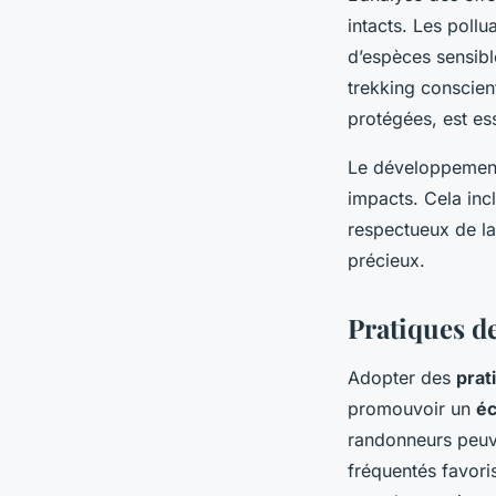
intacts. Les poll
d’espèces sensibl
trekking conscien
protégées, est es
Le développemen
impacts. Cela inc
respectueux de la
précieux.
Pratiques d
Adopter des
prat
promouvoir un
éc
randonneurs peuv
fréquentés favoris