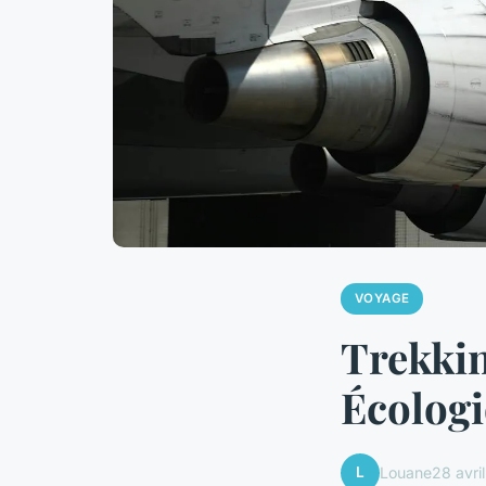
VOYAGE
Trekkin
Écologi
L
Louane
28 avri