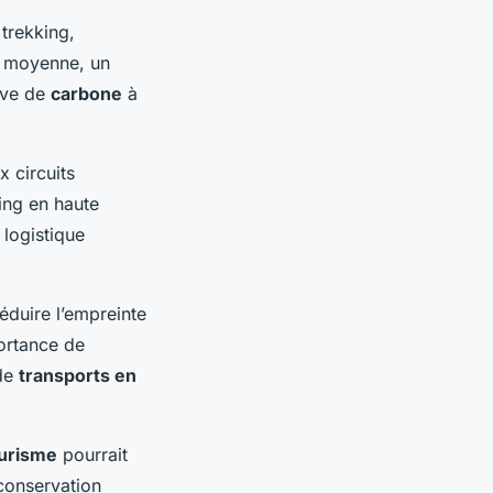
 trekking,
n moyenne, un
tive de
carbone
à
 circuits
ing en haute
 logistique
éduire l’empreinte
ortance de
 de
transports en
urisme
pourrait
 conservation