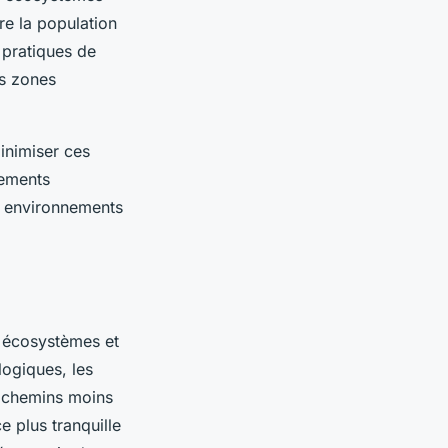
re la population
 pratiques de
es zones
inimiser ces
tements
es environnements
s écosystèmes et
logiques, les
s chemins moins
e plus tranquille