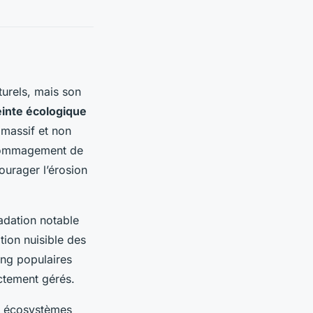
turels, mais son
inte écologique
t massif et non
endommagement de
ourager l’érosion
adation notable
tion nuisible des
ing populaires
ectement gérés.
es écosystèmes