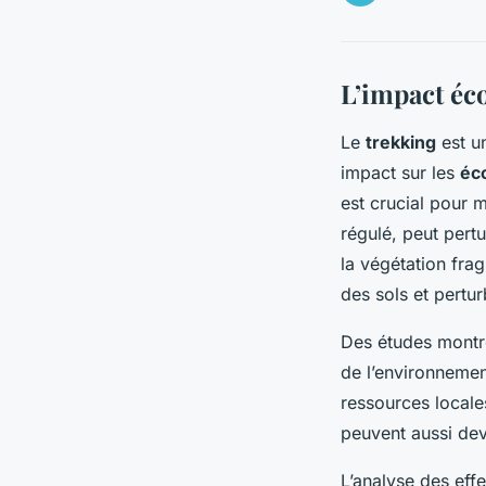
L’impact éc
Le
trekking
est u
impact sur les
éc
est crucial pour m
régulé, peut pert
la végétation frag
des sols et pertur
Des études montre
de l’environnement
ressources locale
peuvent aussi dev
L’analyse des eff