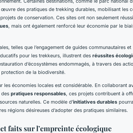
ronnement. Certaines destinations, comme le parc national
 œuvre des pratiques de trekking durables, mobilisant les
 projets de conservation. Ces sites ont non seulement réussi
ques
, mais ont également renforcé leur économie par le biais
ocales, telles que l’engagement de guides communautaires et
catifs pour les trekkeurs, illustrent des
réussites écolog
 restauration d’écosystèmes endommagés, à travers des act
a protection de la biodiversité.
sur les économies locales est considérable. En collaborant a
t des
pratiques responsables
, ces projets contribuent à off
ssources naturelles. Ce modèle d’
initiatives durables
pourrai
res régions désireuses d’adopter des pratiques similaires.
 et faits sur l’empreinte écologique