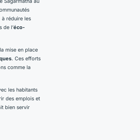
 de Sagarmatha au
 communautés
 à réduire les
 de l’
éco-
 la mise en place
iques
. Ces efforts
ions comme la
vec les habitants
rir des emplois et
t bien servir