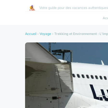
Votre guide pour des vacances authentique
Acc
Accueil
›
Voyage
›
Trekking et Environnement : L'Im