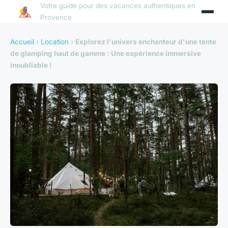
Votre guide pour des vacances authentiques en
Provence
Accueil
›
Location
›
Explorez l'univers enchanteur d'une tente
de glamping haut de gamme : Une expérience immersive
inoubliable !