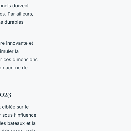
nnels doivent
. Par ailleurs,
ns durables,
re innovante et
imuler la
er ces dimensions
ion accrue de
2023
ciblée sur le
r sous l’influence
des bateaux et la