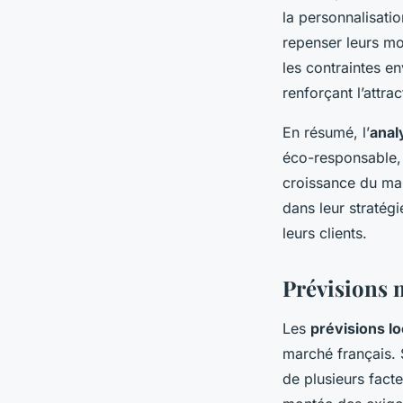
la personnalisati
repenser leurs mo
les contraintes e
renforçant l’attra
En résumé, l’
anal
éco-responsable, a
croissance du mar
dans leur stratégi
leurs clients.
Prévisions 
Les
prévisions l
marché français. S
de plusieurs fact