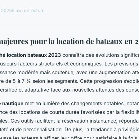
l 2025
5 min de lecture
majeures pour la location de bateaux en 
hé location bateaux 2023
connaîtra des évolutions signific
lusieurs facteurs structurels et économiques. Les prévisions
issance modérée mais soutenue, avec une augmentation att
rdre de 5 à 7 % selon les segments. Cette progression s’expl
rsifiée et adaptative face aux nouvelles attentes des con
 nautique
met en lumière des changements notables, not
ce des locations de courte durée favorisées par la flexibili
les. Ces outils facilitent la réservation instantanée, réponda
eté et de personnalisation. De plus, la tendance à privilégi
sse les acteurs à affiner leur offre pour satisfaire à la fois 