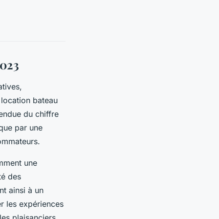
2023
atives,
 location bateau
endue du chiffre
ique par une
sommateurs.
amment une
té des
nt ainsi à un
er les expériences
les plaisanciers