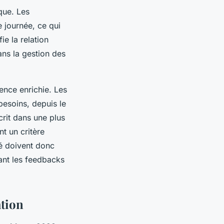
que. Les
e journée, ce qui
ie la relation
ans la gestion des
ience enrichie. Les
besoins, depuis le
rit dans une plus
t un critère
hé doivent donc
rant les feedbacks
ation