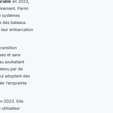
urable
en 2023,
onnement. Parmi
e systèmes
ce des bateaux.
e leur embarcation
ransition
ses et sans
au souhaitant
outenu par de
qui adoptent des
ter l’empreinte
en 2023. Elle
utilisateur