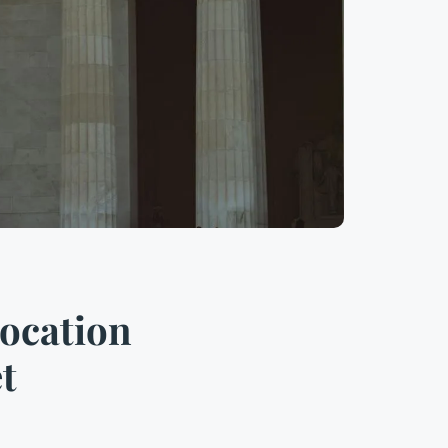
Location
t