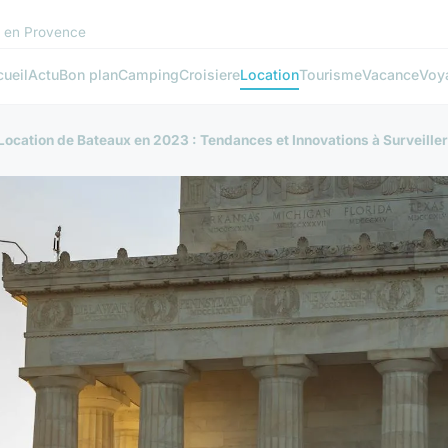
s en Provence
ueil
Actu
Bon plan
Camping
Croisiere
Location
Tourisme
Vacance
Voy
Location de Bateaux en 2023 : Tendances et Innovations à Surveiller