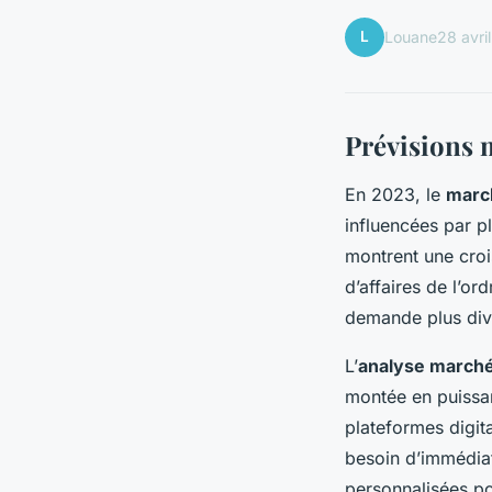
L
Louane
28 avri
Prévisions 
En 2023, le
marc
influencées par p
montrent une cro
d’affaires de l’o
demande plus dive
L’
analyse marché
montée en puissan
plateformes digita
besoin d’immédiat
personnalisées pou