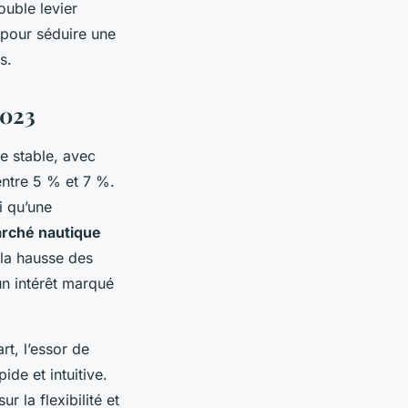
ouble levier
 pour séduire une
s.
2023
e stable, avec
ntre 5 % et 7 %.
i qu’une
rché nautique
 la hausse des
 un intérêt marqué
rt, l’essor de
ide et intuitive.
r la flexibilité et