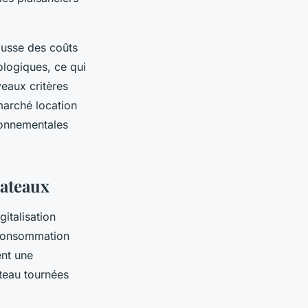
hausse des coûts
ologiques, ce qui
eaux critères
marché location
ronnementales
bateaux
italisation
 consommation
ent une
ateau tournées