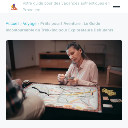
Votre guide pour des vacances authentiques en
Provence
Accueil
›
Voyage
›
Prêts pour l'Aventure : Le Guide
Incontournable du Trekking pour Explorateurs Débutants