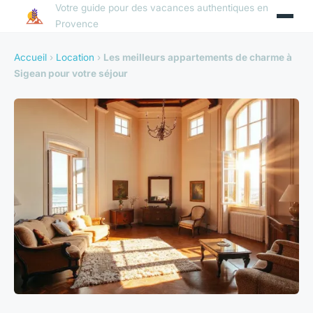
Votre guide pour des vacances authentiques en
Provence
Accueil
›
Location
›
Les meilleurs appartements de charme à
Sigean pour votre séjour