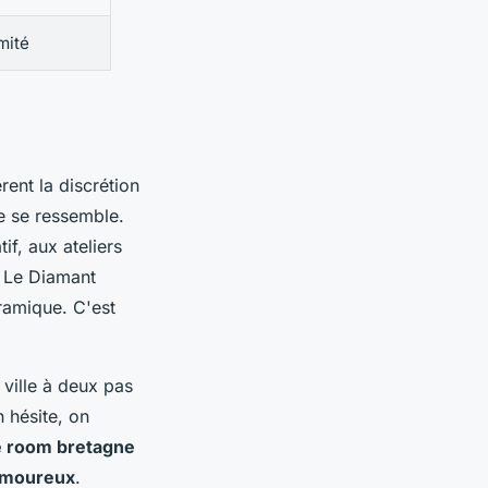
mité
rent la discrétion
e se ressemble.
if, aux ateliers
, Le Diamant
oramique. C'est
 ville à deux pas
 hésite, on
e room bretagne
n amoureux
.