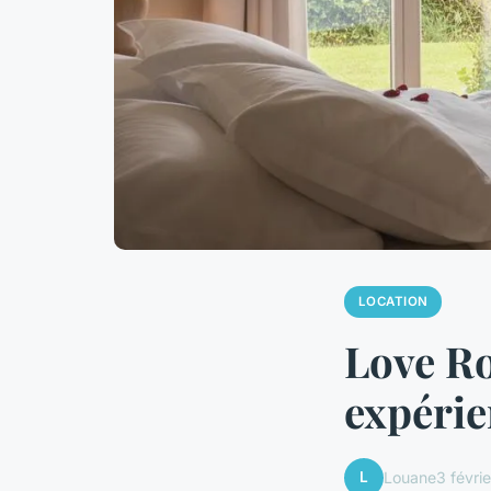
LOCATION
Love Ro
expérie
L
Louane
3 févri