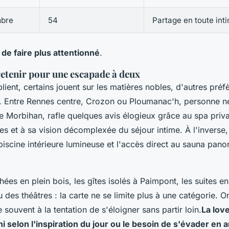
mbre
54
Partage en toute inti
le de faire plus attentionné
.
retenir pour une escapade à deux
plient, certains jouent sur les matières nobles, d'autres préfè
êt. Entre Rennes centre, Crozon ou Ploumanac'h, personne n
e Morbihan, rafle quelques avis élogieux grâce au spa privat
nes et à sa vision décomplexée du séjour intime. À l'inverse
 piscine intérieure lumineuse et l'accès direct au sauna pan
es en plein bois, les gîtes isolés à Paimpont, les suites en
 des théâtres : la carte ne se limite plus à une catégorie.
On
souvent à la tentation de s'éloigner sans partir loin
.
La lov
fini selon l'inspiration du jour ou le besoin de s'évader e