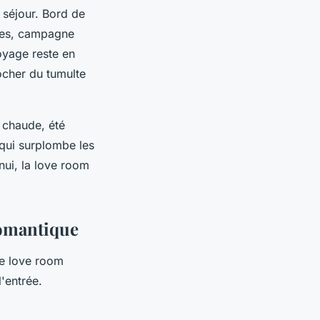
 séjour. Bord de
rres, campagne
voyage reste en
rocher du tumulte
 chaude, été
qui surplombe les
nui, la love room
romantique
ne love room
l'entrée.