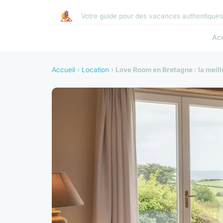
Votre guide pour des vacances authentique
Acc
Accueil
›
Location
›
Love Room en Bretagne : la meil