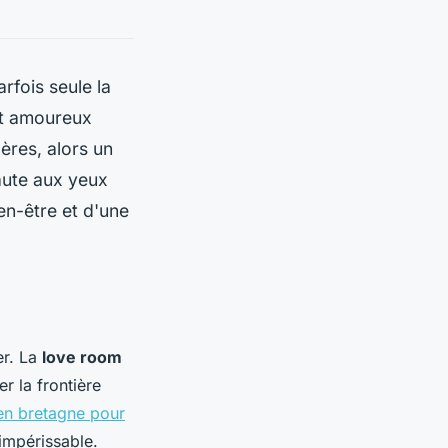
rfois seule la
nt amoureux
pères, alors un
aute aux yeux
en-être et d'une
er. La
love room
er la frontière
en bretagne pour
impérissable.