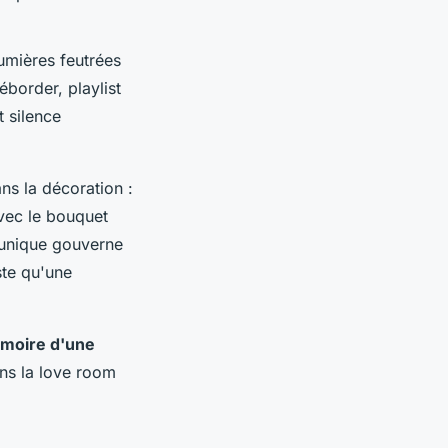
lumières feutrées
éborder, playlist
t silence
ans la décoration :
avec le bouquet
'unique gouverne
iste qu'une
mémoire d'une
ans la love room