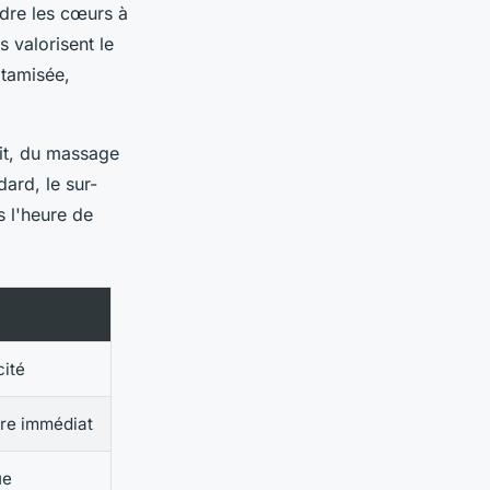
ndre les cœurs à
 valorisent le
 tamisée,
lit, du massage
dard, le sur-
s l'heure de
cité
tre immédiat
ue