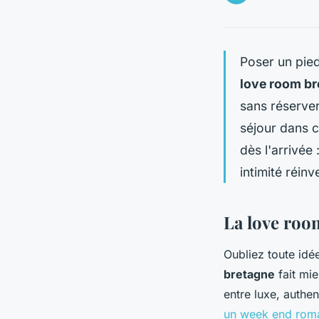
Poser un pied
love room br
sans réserver 
séjour dans 
dès l'arrivée
intimité réinv
La love room
Oubliez toute idé
bretagne
fait mie
entre luxe, authent
un week end rom