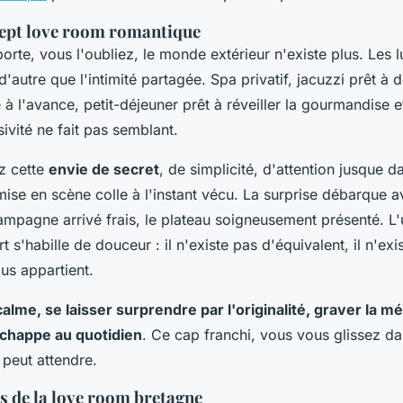
cept love room romantique
orte, vous l'oubliez, le monde extérieur n'existe plus. Les 
d'autre que l'intimité partagée. Spa privatif, jacuzzi prêt à d
à l'avance, petit-déjeuner prêt à réveiller la gourmandise e
ivité ne fait pas semblant.
z cette
envie de secret
, de simplicité, d'attention jusque d
 mise en scène colle à l'instant vécu. La surprise débarque 
champagne arrivé frais, le plateau soigneusement présenté.
L
rt s'habille de douceur : il n'existe pas d'équivalent, il n'ex
us appartient
.
alme, se laisser surprendre par l'originalité, graver la 
chappe au quotidien
. Ce cap franchi, vous vous glissez d
 peut attendre.
es de la love room bretagne