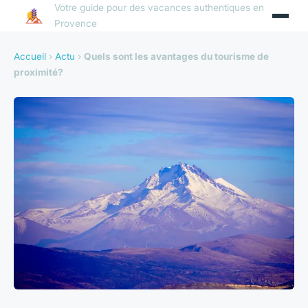
Votre guide pour des vacances authentiques en
Provence
Accueil
›
Actu
›
Quels sont les avantages du tourisme de
proximité?